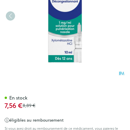
Otrivine Menthol Microdos 1
En stock
Prix spécial
7,56 €
Prix Habituel
8,89 €
éligibles au remboursement
Si vous avez droit au remboursement de ce médicament, vous paierez le