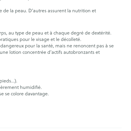
s
s
rticulations
Humeur et stress
s
e de la peau. D’autres assurent la nutrition et
agnostic
Aérosolthérapie et
Gorge et bouche
Yeux
oxygène
orps, au type de peau et à chaque degré de dextérité.
Comprimés à sucer
pratiques pour le visage et le décolleté.
appareils aérosol
Oreilles
t dangereux pour la santé, mais ne renoncent pas à se
e
uttes
Spray - solution
ne lotion concentrée d’actifs autobronzants et
Accessoires aérosol
aire
Bouchons d'oreilles
uencemètre
Oxygène
Nettoyage des oreilles
Gouttes auriculaires
s
 pieds…).
égèrement humidifié.
se se colore davantage.
coagulant du
Hémorroïdes
ramédical
Aiguilles et seringues
 et oxygène
Seringues
olaire
Maquillage
ins
Solution injectable