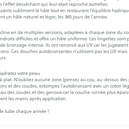
Afficher plus
Afficher plu
Afficher plu
lus l’effet desséchant qui leur était reproché autrefois.
eaux
Soins des plaies
Muscles et a
Afficher plu
catégorie Vitalité 50+
eux
onzants subliment le hâle tout en restaurant l’équilibre hydriqu
t un hâle naturel et léger, les 365 jours de l’année.
 catégorie Naturopathie
s
Premiers soins
Yeux
Tests de di
Nez
Digestion
Oreilles
décline en de multiples versions, adaptées à chaque zone du c
Podologie
Anti-infectieux
Alcootest
Tablettes
droits difficiles et offre un hâle uniforme. Les lingettes sont 
catégorie Soins à domicile et premiers soins
Nez
Yeux
 de bronzage intense. Ils ont renoncé aux UV car les jugeaien
e ou bec
Cold - Hot thérapie -
Pelage, peau ou plumage
Antiallergiques et anti-
Tensiomètr
Accessoires
Sprays - go
no. Ces douches autobronzantes n’utilisent pas les UV mais u
chaud/froid
inflammatoires
Spray
Lavage ocul
re -
Cardiofréq
urs.
 catégorie Animaux et insectes
Boîtes à pansements
Glaucome
 électriques
Collyre
Podomètre
x
Dispositifs médicaux
Larmes artificielles
t hydratez votre peau
erdentaires -
Crème - gel
a catégorie Médicaments
Afficher plu
 à plat. N’oubliez aucune zone (pensez au cou, au-dessus des
Afficher plus
talons et des coudes, estompez l’autobronzant avec un coton l
aires
eau des coudes et des genoux car la couche cornée plus épais
s
Coeur et système
Diluant et 
ment les mains après application.
vasculaire
sang
Stomie
Matériel pa
 de tube chaque année !
spray
Poche stomie
Respiration
s
Ongles
Protection s
test et
Plaque stomie
Salle de ba