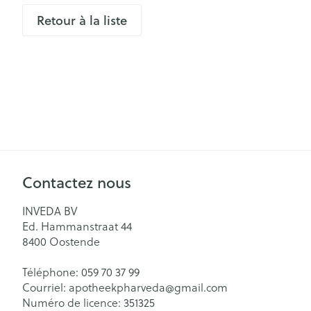
aiguilles
Pieds secs, callo
Retour à la liste
Système respir
crevasses
Ampoules
Cors
Muscles et arti
Pieds fatigués
Sondes, baxter
Afficher plus
cathéters
Infections
Sondes
Contactez nous
Sexualité et h
Accessoires po
intime
Poux
INVEDA BV
Baxters
Ed. Hammanstraat 44
Préservatifs et
Catheters
8400
Oostende
contraception
Diagnostiques
Bien-être inti
Téléphone:
059 70 37 99
Courriel:
apotheekpharveda@
gmail.com
Soin intime
Numéro de licence:
351325
Cheveux