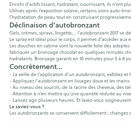
Afficher plus
Afficher plus
Vitalité 50+
Enrichi d’actifs lissant, hydratant, nourrissant, ils n’ont p
Pigeons et ois
Afficher le sous-menu pour la 
Soins des chev
Utilisés après l’exposition solaire, certains soins auto-br
Naturopathie
l’hydratation de peau tout en construisant progressivemen
Afficher plus
Homéopathie
Déclinaison d’autobronzant
Afficher le sous-menu pour la
Soins des plaie
Peau
Puces et tiques
Soins à domicile et
Gels, crèmes, sprays, lingette,… l’autobronzant 2017 se 
Feutre
Désinfecter
premiers soins
Le spray est idéal pour le corps, il permet d’accéder aux en
Afficher le sous-menu pour la 
Bouche
Les douches en cabine sont la nouvelle folie des adeptes
Gants
Bouche, gueul
Mycoses
fabriquer un bronzage chocolat en quelques minutes chro
Animaux et insectes
Bouche sèche
Cicatrisants
Boutons de fièv
hydratants. Bronzage garanti en 10 minutes pour 5 à 8 jo
Afficher le sous-menu pour la
antiviraux
Concrètement…
Brosses à dents
Brûlures
Médicaments
Anti-prurigneu
- La veille de l’application d’un autobronzant, exfoliez e
Accessoires int
Afficher le sous-menu pour l
Afficher plus
- Appliquez l’autobronzant en lissages doux et les mains
fil dentaire
- Au niveau des sourcils, de la racine des cheveux, des 
Prothèses dent
- Attention à n’en mettre qu’une quantité réduite au niv
Jambes lourde
- Laissez agir plusieurs heures. Et lavez-vous soigneuse
Afficher plus
Le saviez-vous ?
Diabète
Tablettes
Les autobronzants se conservent difficilement ; changez
Glucomètre
Crème, gel et 
Pieds et jambe
Bandelettes de 