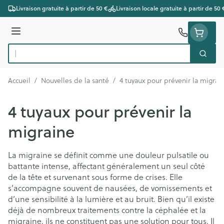
Aller au contenu
Livraison gratuite à partir de 50 €
Livraison locale gratuite à partir de 50 
Menu
Cherc
Rechercher
Accueil
/
Nouvelles de la santé
/
4 tuyaux pour prévenir la migrai
4 tuyaux pour prévenir la
migraine
La migraine se définit comme une douleur pulsatile ou
battante intense, affectant généralement un seul côté
de la tête et survenant sous forme de crises. Elle
s’accompagne souvent de nausées, de vomissements et
d’une sensibilité à la lumière et au bruit. Bien qu’il existe
déjà de nombreux traitements contre la céphalée et la
migraine, ils ne constituent pas une solution pour tous. Il