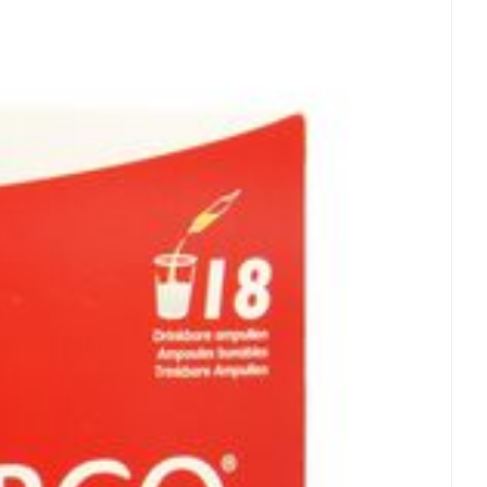
s yeux
s
, Sans sucre
°C - 25°C)
CBD