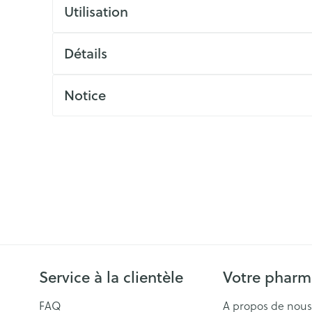
ls
Yeux
Utilisation
rgique
Afficher plus
Détails
Autobronzants
Rasage
Notice
Service à la clientèle
Votre pharm
FAQ
A propos de nous