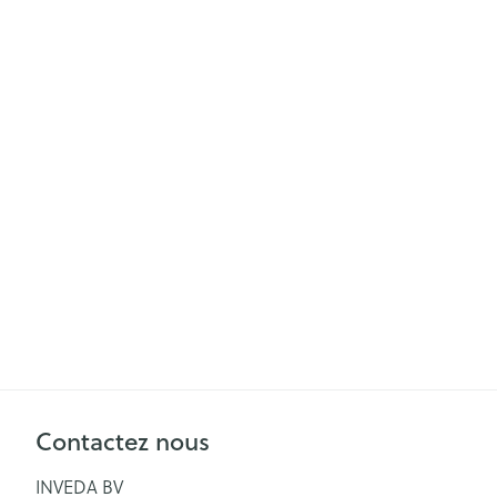
Soins menstrue
Masques chiru
Senteur
Contactez nous
INVEDA BV