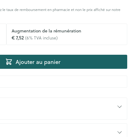
rticulations
Humeur et stress
s
 le taux de remboursement en pharmacie et non le prix affiché sur notre
agnostic
Aérosolthérapie et
Gorge et bouche
Yeux
Augmentation de la rémunération
oxygène
€ 7,52
(6% TVA incluse)
Comprimés à sucer
appareils aérosol
Oreilles
e
uttes
Spray - solution
Accessoires aérosol
aire
Bouchons d'oreilles
uencemètre
Ajouter au panier
Oxygène
Nettoyage des oreilles
Gouttes auriculaires
s
coagulant du
Hémorroïdes
ramédical
Aiguilles et seringues
 et oxygène
Seringues
olaire
Maquillage
ins
Solution injectable