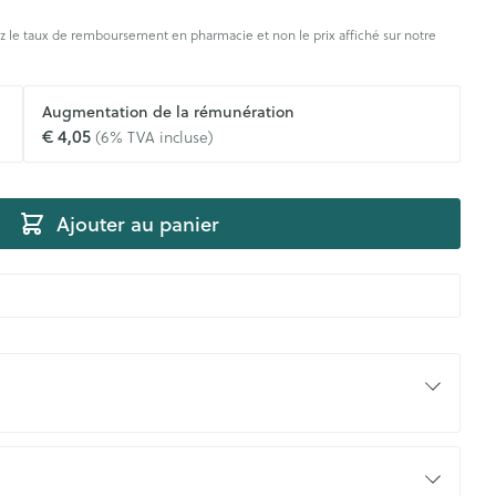
rticulations
Humeur et stress
s
 le taux de remboursement en pharmacie et non le prix affiché sur notre
agnostic
Aérosolthérapie et
Gorge et bouche
Yeux
Augmentation de la rémunération
oxygène
€ 4,05
(6% TVA incluse)
Comprimés à sucer
appareils aérosol
Oreilles
e
uttes
Spray - solution
Accessoires aérosol
aire
Bouchons d'oreilles
uencemètre
Ajouter au panier
Oxygène
Nettoyage des oreilles
Gouttes auriculaires
s
coagulant du
Hémorroïdes
ramédical
Aiguilles et seringues
 et oxygène
Seringues
olaire
Maquillage
ins
Solution injectable