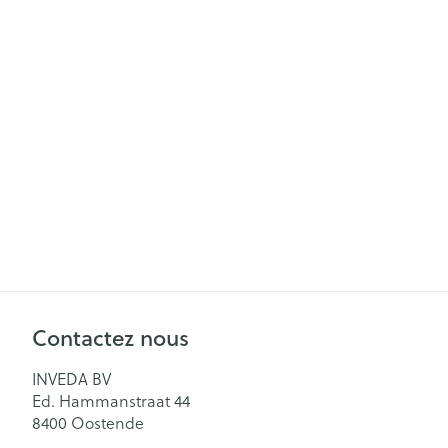
Soins menstrue
Masques chiru
Senteur
Contactez nous
INVEDA BV
Ed. Hammanstraat 44
8400
Oostende