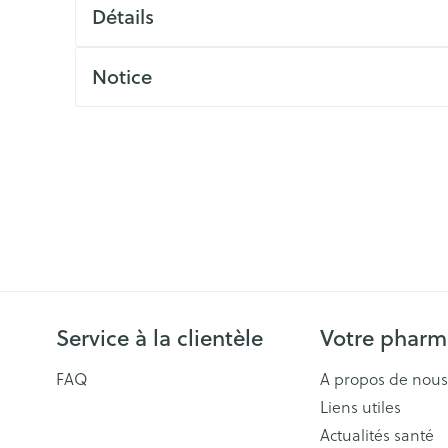
ls
Yeux
Détails
rgique
Afficher plus
Notice
Autobronzants
Rasage
Service à la clientèle
Votre pharm
FAQ
A propos de nous
Liens utiles
Actualités santé