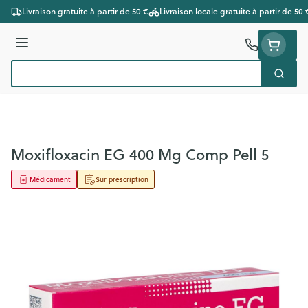
Aller au contenu
Livraison gratuite à partir de 50 €
Livraison locale gratuite à partir de 50 
Menu
Cherc
Rechercher
Moxifloxacin EG 400 Mg Comp Pell 5
Médicament
Sur prescription