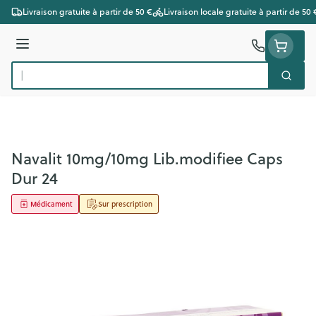
Aller au contenu
Livraison gratuite à partir de 50 €
Livraison locale gratuite à partir de 50 
Menu
Cherc
Rechercher
Navalit 10mg/10mg Lib.modifiee Caps
Dur 24
Médicament
Sur prescription