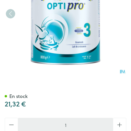
Nestlé NAN Optipro 3 Lait de
En stock
21,32 €
Quantité