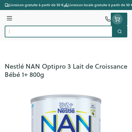
Aller au contenu
Livraison gratuite à partir de 50 €
Livraison locale gratuite à partir de 50 
Menu
Cherc
Rechercher
Nestlé NAN Optipro 3 Lait de Croissance
Bébé 1+ 800g