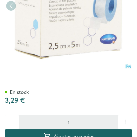
Omnifilm 2,5cmx5m 1 P/s
En stock
3,29 €
Quantité
Ajouter au panier