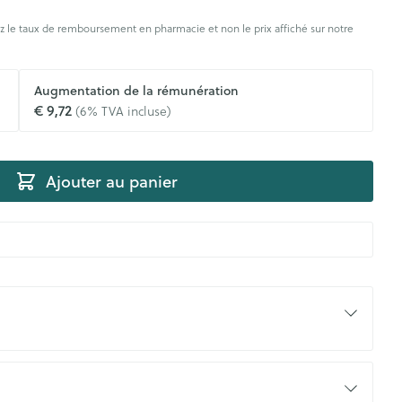
rticulations
Humeur et stress
s
 le taux de remboursement en pharmacie et non le prix affiché sur notre
agnostic
Aérosolthérapie et
Gorge et bouche
Yeux
Augmentation de la rémunération
oxygène
€ 9,72
(6% TVA incluse)
Comprimés à sucer
appareils aérosol
Oreilles
e
uttes
Spray - solution
Accessoires aérosol
aire
Bouchons d'oreilles
uencemètre
Ajouter au panier
Oxygène
Nettoyage des oreilles
Gouttes auriculaires
s
coagulant du
Hémorroïdes
ramédical
Aiguilles et seringues
 et oxygène
Seringues
olaire
Maquillage
ins
Solution injectable