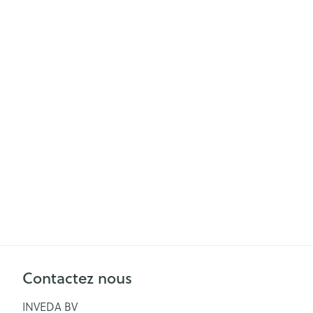
Soins menstrue
Masques chiru
Senteur
Contactez nous
INVEDA BV