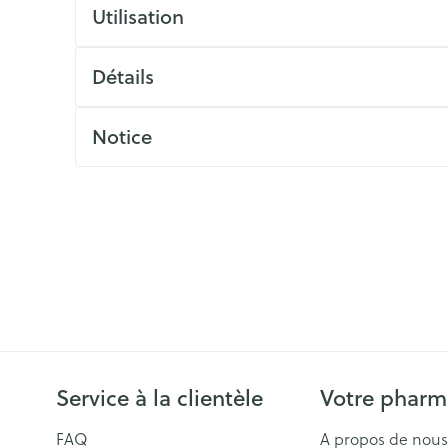
ls
Yeux
Utilisation
rgique
Afficher plus
Détails
Autobronzants
Rasage
Notice
Service à la clientèle
Votre pharm
FAQ
A propos de nous