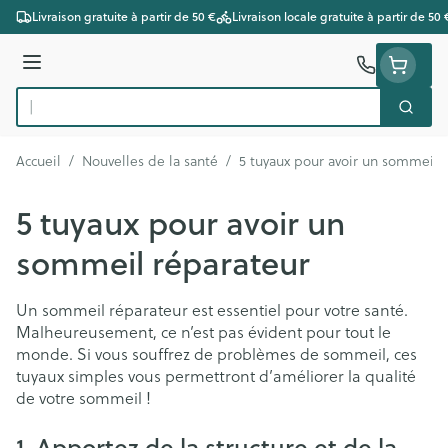
Aller au contenu
Livraison gratuite à partir de 50 €
Livraison locale gratuite à partir de 50 
Menu
Cherc
Rechercher
Accueil
/
Nouvelles de la santé
/
5 tuyaux pour avoir un sommeil 
5 tuyaux pour avoir un
sommeil réparateur
Un sommeil réparateur est essentiel pour votre santé.
Malheureusement, ce n’est pas évident pour tout le
monde. Si vous souffrez de problèmes de sommeil, ces
tuyaux simples vous permettront d’améliorer la qualité
de votre sommeil !
1. Apportez de la structure et de la