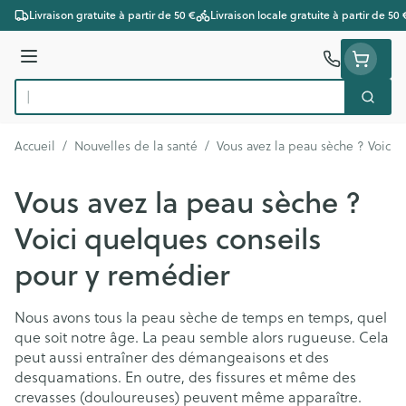
Aller au contenu
Livraison gratuite à partir de 50 €
Livraison locale gratuite à partir de 50 
Menu
Cherc
Rechercher
Accueil
/
Nouvelles de la santé
/
Vous avez la peau sèche ? Voici 
Vous avez la peau sèche ?
Voici quelques conseils
pour y remédier
Nous avons tous la peau sèche de temps en temps, quel
que soit notre âge. La peau semble alors rugueuse. Cela
peut aussi entraîner des démangeaisons et des
desquamations. En outre, des fissures et même des
crevasses (douloureuses) peuvent même apparaître.