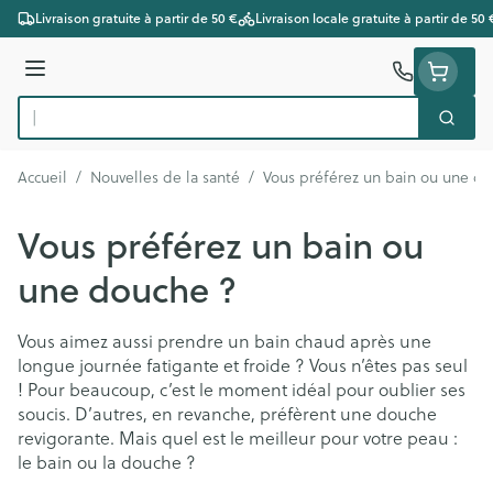
Aller au contenu
Livraison gratuite à partir de 50 €
Livraison locale gratuite à partir de 50 
Menu
Cherc
Rechercher
Accueil
/
Nouvelles de la santé
/
Vous préférez un bain ou une d
Vous préférez un bain ou
une douche ?
Vous aimez aussi prendre un bain chaud après une
longue journée fatigante et froide ? Vous n’êtes pas seul
! Pour beaucoup, c’est le moment idéal pour oublier ses
soucis. D’autres, en revanche, préfèrent une douche
revigorante. Mais quel est le meilleur pour votre peau :
le bain ou la douche ?