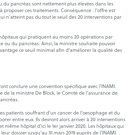
u du pancréas sont nettement plus élevées dans les
rticulations
Humeur et stress
s
à proposer ces traitements. Conséquence : l'offre est
 n'atteint pas du tout le seuil des 20 interventions par
agnostic
Aérosolthérapie et
Gorge et bouche
Yeux
oxygène
s hôpitaux qui pratiquent au moins 20 opérations par
Comprimés à sucer
e ou du pancréas. Ainsi, la ministre souhaite pouvoir
appareils aérosol
Oreilles
e
uttes
Spray - solution
vantage ce seuil minimal afin d'améliorer la qualité des
Accessoires aérosol
aire
Bouchons d'oreilles
uencemètre
Oxygène
Nettoyage des oreilles
Gouttes auriculaires
s
ont conclure une convention spécifique avec l'INAMI.
e de la ministre De Block, le Comité de l'assurance de
pancréas.
coagulant du
Hémorroïdes
ramédical
Aiguilles et seringues
 les patients souffrant d'un cancer de l'oesophage et du
orer entre eux. Ils devront alors arriver à 20 interventions
 et oxygène
Seringues
 et même hôpital d'ici le 1er janvier 2020. Les hôpitaux qui
olaire
Maquillage
 leur dossier jusqu'au 31 mars 2019 auprès de l'INAMI.
ins
Solution injectable