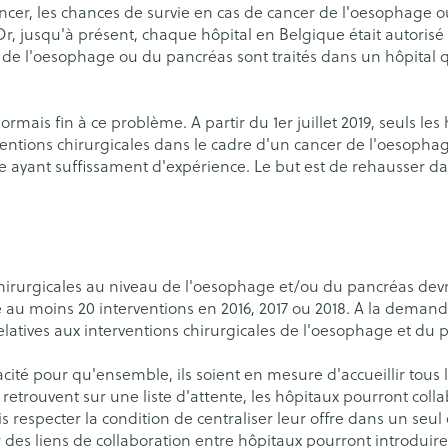
er, les chances de survie en cas de cancer de l'oesophage o
eaux
Soins des plaies
Muscles et a
Afficher plu
catégorie Vitalité 50+
eux
, jusqu'à présent, chaque hôpital en Belgique était autorisé 
 de l'oesophage ou du pancréas sont traités dans un hôpital qui
 catégorie Naturopathie
s
Premiers soins
Yeux
Tests de di
Nez
Digestion
Oreilles
mais fin à ce problème. A partir du 1er juillet 2019, seuls le
Podologie
Anti-infectieux
Alcootest
Tablettes
catégorie Soins à domicile et premiers soins
entions chirurgicales dans le cadre d'un cancer de l'oesophag
Nez
Yeux
Cold - Hot thérapie -
Antiallergiques et anti-
Tensiomètr
Sprays - go
e ou bec
Pelage, peau ou plumage
Accessoires
e ayant suffissament d'expérience. Le but est de rehausser da
chaud/froid
inflammatoires
Spray
Lavage ocul
re -
Cardiofréq
 catégorie Animaux et insectes
Boîtes à pansements
Glaucome
 électriques
Collyre
Podomètre
x
Dispositifs médicaux
Larmes artificielles
erdentaires -
Crème - gel
a catégorie Médicaments
Afficher plu
Afficher plus
chirurgicales au niveau de l'oesophage et/ou du pancréas devr
é au moins 20 interventions en 2016, 2017 ou 2018. A la demand
aires
latives aux interventions chirurgicales de l'oesophage et du 
s
Coeur et système
Diluant et 
vasculaire
sang
Stomie
Matériel pa
acité pour qu'ensemble, ils soient en mesure d'accueillir tous
etrouvent sur une liste d'attente, les hôpitaux pourront collab
spray
Poche stomie
Respiration
is respecter la condition de centraliser leur offre dans un seul
s
Ongles
Protection s
r des liens de collaboration entre hôpitaux pourront introduire
test et
Plaque stomie
Salle de ba