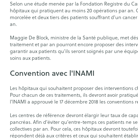
Vitalité 50+
Selon une étude menée par la Fondation Registre du Canc
Pigeons et ois
Afficher le sous-menu pour la 
Soins des chev
hôpitaux qui pratiquent au moins 20 opérations par an. Or
morcelée et deux tiers des patients souffrant d'un cancer
Naturopathie
Afficher plus
Homéopathie
an.
Afficher le sous-menu pour la
Soins des plaie
Peau
Puces et tiques
Soins à domicile et
Maggie De Block, ministre de la Santé publique, met désor
Feutre
Désinfecter
premiers soins
Afficher le sous-menu pour la 
traitement et par an pourront encore proposer des interv
Bouche
Gants
Mycoses
Bouche, gueul
garantir aux patients qu'ils seront soignés par une équip
Animaux et insectes
soins aux patients.
Bouche sèche
Cicatrisants
Boutons de fièv
Afficher le sous-menu pour la
antiviraux
Brosses à dents
Brûlures
Convention avec l'INAMI
Médicaments
Anti-prurigneu
Accessoires int
Afficher le sous-menu pour l
Afficher plus
fil dentaire
Les hôpitaux qui souhaitent proposer des interventions 
Pour chacun de ces traitements, ils devront avoir pratiqu
Prothèses dent
l'INAMI a approuvé le 17 décembre 2018 les conventions re
Jambes lourde
Afficher plus
Diabète
Les centres de référence devront élargir leur taux de cap
Tablettes
pancréas. Afin d'éviter qu'entre-temps ces patients ne se r
Glucomètre
Crème, gel et 
collectives par an. Pour cela, ces hôpitaux devront toutefo
Pieds et jambe
répondent déjà aux critères et ceux qui souhaitent établi
Bandelettes de 