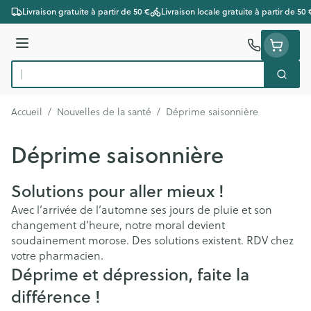
Aller au contenu
Livraison gratuite à partir de 50 €
Livraison locale gratuite à partir de 50 
Menu
Cherc
Rechercher
Accueil
/
Nouvelles de la santé
/
Déprime saisonnière
Déprime saisonnière
Solutions pour aller mieux !
Avec l’arrivée de l’automne ses jours de pluie et son
changement d’heure, notre moral devient
soudainement morose. Des solutions existent. RDV chez
votre pharmacien.
Déprime et dépression, faite la
différence !