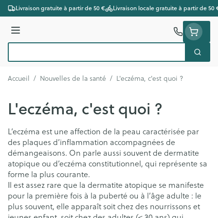
Aller au contenu
Livraison gratuite à partir de 50 €
Livraison locale gratuite à partir de 50 
Menu
Cherc
Rechercher
Accueil
/
Nouvelles de la santé
/
L'eczéma, c'est quoi ?
L'eczéma, c'est quoi ?
L’eczéma est une affection de la peau caractérisée par
des plaques d’inflammation accompagnées de
démangeaisons. On parle aussi souvent de dermatite
atopique ou d’eczéma constitutionnel, qui représente sa
forme la plus courante.
Il est assez rare que la dermatite atopique se manifeste
pour la première fois à la puberté ou à l’âge adulte : le
plus souvent, elle apparaît soit chez des nourrissons et
jeunes enfant, soit chez des adultes (< 30 ans) qui