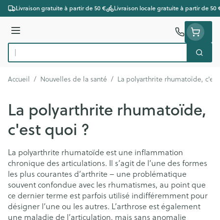
Aller au contenu
Livraison gratuite à partir de 50 €
Livraison locale gratuite à partir de 50 
Menu
Cherc
Rechercher
Accueil
/
Nouvelles de la santé
/
La polyarthrite rhumatoïde, c'est
La polyarthrite rhumatoïde,
c'est quoi ?
La polyarthrite rhumatoïde est une inflammation
chronique des articulations. Il s’agit de l’une des formes
les plus courantes d’arthrite – une problématique
souvent confondue avec les rhumatismes, au point que
ce dernier terme est parfois utilisé indifféremment pour
désigner l’une ou les autres. L’arthrose est également
une maladie de l’articulation, mais sans anomalie