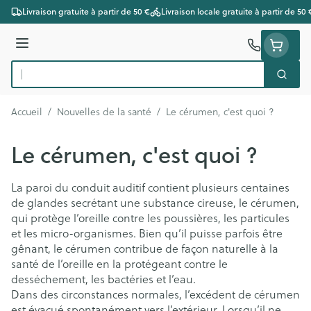
Aller au contenu
Livraison gratuite à partir de 50 €
Livraison locale gratuite à partir de 50 
Menu
Cherc
Rechercher
Accueil
/
Nouvelles de la santé
/
Le cérumen, c'est quoi ?
Le cérumen, c'est quoi ?
La paroi du conduit auditif contient plusieurs centaines
de glandes secrétant une substance cireuse, le cérumen,
qui protège l’oreille contre les poussières, les particules
et les micro-organismes. Bien qu’il puisse parfois être
gênant, le cérumen contribue de façon naturelle à la
santé de l’oreille en la protégeant contre le
desséchement, les bactéries et l’eau.
Dans des circonstances normales, l’excédent de cérumen
est évacué spontanément vers l’extérieur. Lorsqu’il ne