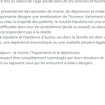
ère fois au début de l’âge adulte (vers 20 ans environ) et t
Épilation
Massage - inhalations
nutritionnel
anatomiqu
 catégorie Grossesse et enfants
ts - gel &
Afficher plus
Afficher plus
Calcium
Luminothérapie
Phytothéra
Afficher plus
Afficher plu
Afficher plu
 1 présenteront des épisodes de manie, de dépression et mixtes
eaux
Soins des plaies
Muscles et a
Afficher plu
catégorie Vitalité 50+
pomanie désigne une amélioration de l’humeur clairement di
eux
 chez la majorité des patients, le trouble bipolaire est une ma
ifficultés dans leur vie quotidienne (école ou travail) ou dans
 catégorie Naturopathie
s
Premiers soins
Yeux
Tests de di
Nez
Digestion
Oreilles
correspondent pas à la réalité.
 bipolaire et l’existence d’autres cas dans la famille est don
Podologie
Anti-infectieux
Alcootest
Tablettes
rême, une expérience traumatique ou une maladie peuvent égale
catégorie Soins à domicile et premiers soins
Nez
Yeux
Cold - Hot thérapie -
Antiallergiques et anti-
Tensiomètr
Sprays - go
e ou bec
Pelage, peau ou plumage
Accessoires
ajeurs : la manie, l’hypomanie et la dépression.
chaud/froid
inflammatoires
Spray
Lavage ocul
re -
Cardiofréq
peuvent être complètement submergés par leurs émotions et se
 catégorie Animaux et insectes
Boîtes à pansements
Glaucome
ent ou exposent ceux qui les entourent à divers dangers.
 électriques
Collyre
Podomètre
x
Dispositifs médicaux
Larmes artificielles
erdentaires -
Crème - gel
a catégorie Médicaments
Afficher plu
Afficher plus
aires
s
Coeur et système
Diluant et 
vasculaire
sang
Stomie
Matériel pa