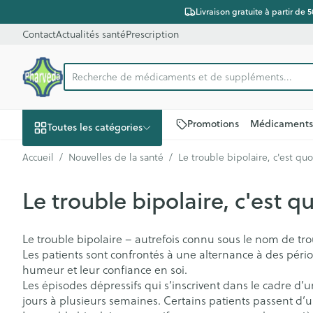
Aller au contenu
Diapositive 1 de 1
Livraison gratuite à partir de 
Contact
Actualités santé
Prescription
Recherche de médicaments et de suppléments...
Rechercher
Promotions
Médicaments
Toutes les catégories
Accueil
/
Nouvelles de la santé
/
Le trouble bipolaire, c'est quo
Promotions
Le trouble bipolaire, c'est qu
Beauté, soins et
Soins du cuir c
Minceur
Grossesse
Mémoire
Aromathérapi
Lentilles et lun
Insectes
Système gastro
hygiène
des cheveux
Afficher le sous-menu pour la 
Substituts de r
Lingerie de ma
Diffuseur
Produits pour le
Soins des piqû
Antiacides
Le trouble bipolaire – autrefois connu sous le nom de t
Peignes - démê
d'insectes
Les patients sont confrontés à une alternance à des pér
Régime, alimentation
Ronflements
Réducteur d'ap
Allaitement
Huiles essentie
Lunettes
Foie, vésicule bi
cheveux
& vitamines
humeur et leur confiance en soi.
Anti Insectes
pancréas
Afficher le sous-menu pour la
Ventre plat
Soins du corps
Complexe - co
Les épisodes dépressifs qui s’inscrivent dans le cadre d
Irritation du cu
Pince tiques
Nausées vomi
jours à plusieurs semaines. Certains patients passent d’u
cheveux abîmé
Brûleurs de gra
Vitamines et 
Piluliers
Grossesse et enfants