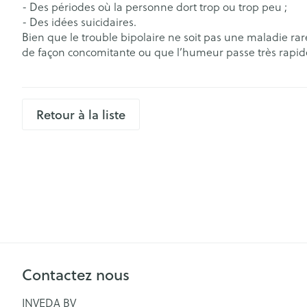
- Des périodes où la personne dort trop ou trop peu ;
Soin intime
- Des idées suicidaires.
Cheveux
Soins menstrue
Bien que le trouble bipolaire ne soit pas une maladie rare
Masques chiru
de façon concomitante ou que l’humeur passe très rapidem
Retour à la liste
Senteur
Contactez nous
INVEDA BV