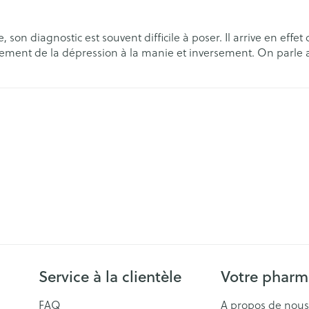
Contours de
Eau micellaire
Afficher plu
ls
Yeux
, son diagnostic est souvent difficile à poser. Il arrive en eff
rgique
ent de la dépression à la manie et inversement. On parle alo
Afficher plus
Autobronzants
Rasage
Service à la clientèle
Votre pharm
FAQ
A propos de nous