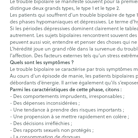
Le trouble bipolaire se manifeste souvent pour la premi
nutritionnels
Laxatifs
Afficher le sous-menu pour la
Produits coiffan
Afficher plus
distingue deux grands types, le type 1 et le type 2.
Tisanes
spray
Afficher plus
Afficher plus
Vitalité 50+
Les patients qui souffrent d’un trouble bipolaire de type
Pigeons et ois
Afficher le sous-menu pour la 
des phases hypomaniaques et dépressives. Le terme d’hy
Soins des chev
Si les périodes dépressives dominent clairement le tableau
Naturopathie
Afficher plus
Homéopathie
autrement. Les sujets bipolaires rencontrent souvent des d
Afficher le sous-menu pour la
Soins des plaie
Peau
Puces et tiques
peuvent aussi voir, entendre et penser des choses qui ne 
Soins à domicile et
L’hérédité joue un grand rôle dans la survenue du trouble
Feutre
Désinfecter
premiers soins
l’affection. Des facteurs externes tels qu’un stress ext
Afficher le sous-menu pour la 
Bouche
Quels sont les symptômes ?
Gants
Mycoses
Bouche, gueul
Le trouble bipolaire se caractérise par trois symptômes m
Animaux et insectes
Bouche sèche
Cicatrisants
Boutons de fièv
Au cours d’un épisode de manie, les patients bipolaires 
Afficher le sous-menu pour la
antiviraux
débordants d’énergie. Il arrive également qu’ils s’expos
Brosses à dents
Brûlures
Médicaments
Parmi les caractéristiques de cette phase, citons :
Anti-prurigneu
Accessoires int
Afficher le sous-menu pour l
Afficher plus
- Des comportements imprudents, irresponsables ;
fil dentaire
- Des dépenses inconsidérées ;
- Une tendance à prendre des risques importants ;
Prothèses dent
- Une propension à se mettre rapidement en colère ;
Jambes lourde
Afficher plus
- Des décisions irréfléchies ;
Diabète
Tablettes
- Des rapports sexuels non protégés ;
- La consommation de drogues.