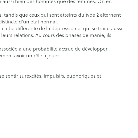
ouche aussi bien des hommes que des femmes. On en
Os, muscles et articulations
s
es
pie
Huiles végétales
Afficher plus
s
s
, tandis que ceux qui sont atteints du type 2 alternent
rticulations
Humeur et stress
s
stincte d’un état normal.
ladie différente de la dépression et qui se traite aussi
 leurs relations. Au cours des phases de manie, ils
agnostic
Aérosolthérapie et
Gorge et bouche
Yeux
oxygène
c associée à une probabilité accrue de développer
Comprimés à sucer
ment avoir un rôle à jouer.
appareils aérosol
Oreilles
e
uttes
Spray - solution
Accessoires aérosol
aire
Bouchons d'oreilles
uencemètre
 sentir surexcités, impulsifs, euphoriques et
Oxygène
Nettoyage des oreilles
Gouttes auriculaires
s
coagulant du
Hémorroïdes
ramédical
Aiguilles et seringues