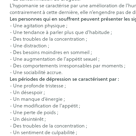
Glucomètre
Crème, gel et 
L’hypomanie se caractérise par une amélioration de l’hu
Pieds et jambe
contrairement à cette dernière, elle n’engendre pas de dif
Bandelettes de 
Les personnes qui en souffrent peuvent présenter les s
aiguilles
Pieds secs, callo
- Une agitation physique ;
Système respir
crevasses
- Une tendance à parler plus que d’habitude ;
Ampoules
- Des troubles de la concentration ;
- Une distraction ;
Cors
Muscles et arti
- Des besoins moindres en sommeil ;
- Une augmentation de l’appétit sexuel ;
Pieds fatigués
- Des comportements irresponsables par moments ;
Sondes, baxter
Afficher plus
- Une sociabilité accrue.
cathéters
Infections
Les périodes de dépression se caractérisent par :
- Une profonde tristesse ;
Sondes
- Un désespoir ;
Sexualité et h
Accessoires po
- Un manque d’énergie ;
intime
Poux
- Une modification de l’appétit ;
Baxters
- Une perte de poids ;
Préservatifs et
Catheters
- Un désintérêt ;
contraception
- Des troubles de la concentration ;
Diagnostiques
Bien-être inti
- Un sentiment de culpabilité ;