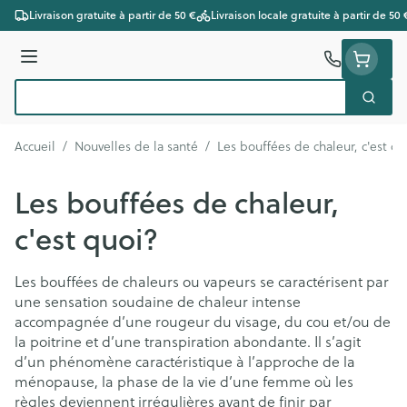
Aller au contenu
Livraison gratuite à partir de 50 €
Livraison locale gratuite à partir de 50 
Menu
Cherc
Rechercher
Accueil
/
Nouvelles de la santé
/
Les bouffées de chaleur, c'est qu
Les bouffées de chaleur,
c'est quoi?
Les bouffées de chaleurs ou vapeurs se caractérisent par
une sensation soudaine de chaleur intense
accompagnée d’une rougeur du visage, du cou et/ou de
la poitrine et d’une transpiration abondante. Il s’agit
d’un phénomène caractéristique à l’approche de la
ménopause, la phase de la vie d’une femme où les
règles deviennent irrégulières avant de finir par