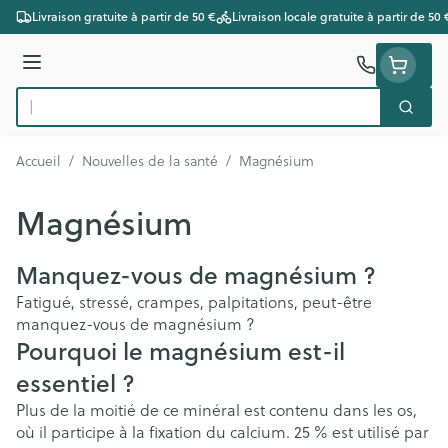
Aller au contenu
Livraison gratuite à partir de 50 €
Livraison locale gratuite à partir de 50 
Menu
Cherc
Rechercher
Accueil
/
Nouvelles de la santé
/
Magnésium
Magnésium
Manquez-vous de magnésium ?
Fatigué, stressé, crampes, palpitations, peut-être
manquez-vous de magnésium ?
Pourquoi le magnésium est-il
essentiel ?
Plus de la moitié de ce minéral est contenu dans les os,
où il participe à la fixation du calcium. 25 % est utilisé par