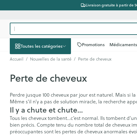
Aller au contenu
Livraison gratuite à partir de 
Rechercher
Promotions
Médicaments
Toutes les catégories
Accueil
/
Nouvelles de la santé
/
Perte de cheveux
Promotions
Perte de cheveux
Beauté, soins et
Soins du cuir c
Minceur
Grossesse
Mémoire
Aromathérapi
Lentilles et lun
Insectes
Système gastro
hygiène
des cheveux
Afficher le sous-menu pour la 
Substituts de r
Lingerie de ma
Diffuseur
Produits pour le
Soins des piqû
Antiacides
Perdre jusque 100 cheveux par jour est naturel. Mais si l
Peignes - démê
d'insectes
Régime, alimentation
Ronflements
Réducteur d'ap
Allaitement
Huiles essentie
Lunettes
Foie, vésicule bi
Même s’il n’y a pas de solution miracle, la recherche ap
cheveux
& vitamines
Anti Insectes
pancréas
Afficher le sous-menu pour la
Il y a chute et chute…
Ventre plat
Soins du corps
Complexe - co
Irritation du cu
Pince tiques
Nausées vomi
Tous les cheveux tombent…c’est normal. Ils tombent d’une
cheveux abîmé
Brûleurs de gra
Vitamines et 
Piluliers
Grossesse et enfants
bien précis. Compte tenu du nombre total de cheveux impl
nutritionnels
Laxatifs
Afficher le sous-menu pour la
Produits coiffan
Afficher plus
préoccupantes sont les pertes de cheveux anormales évo
Tisanes
spray
Afficher plus
Afficher plus