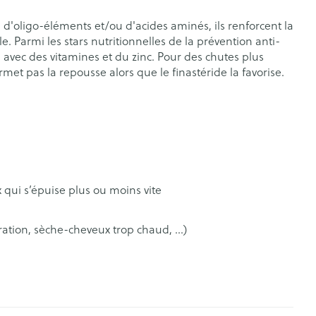
rticulations
Humeur et stress
s
 d'oligo-éléments et/ou d'acides aminés, ils renforcent la
e. Parmi les stars nutritionnelles de la prévention anti-
n avec des vitamines et du zinc. Pour des chutes plus
agnostic
Aérosolthérapie et
Gorge et bouche
Yeux
rmet pas la repousse alors que le finastéride la favorise.
oxygène
Comprimés à sucer
appareils aérosol
Oreilles
e
uttes
Spray - solution
Accessoires aérosol
aire
Bouchons d'oreilles
uencemètre
Oxygène
Nettoyage des oreilles
Gouttes auriculaires
s
 qui s’épuise plus ou moins vite
oration, sèche-cheveux trop chaud, …)
coagulant du
Hémorroïdes
ramédical
Aiguilles et seringues
 et oxygène
Seringues
olaire
Maquillage
ins
Solution injectable