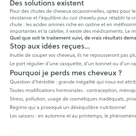
Vitalité 50+
Des solutions existent
Pigeons et ois
Afficher le sous-menu pour la 
Soins des chev
Pour des chutes de cheveux occasionnelles, optez pour les
Naturopathie
résistance et l'équilibre du cuir chevelu pour rétablir la 
Afficher plus
Homéopathie
Afficher le sous-menu pour la
chute : les acides aminés riche en cystine et en méthionin
Soins des plaie
Peau
Puces et tiques
importantes et la calvitie, il existe des médicaments. Le m
Soins à domicile et
Quel que soit le traitement suivi, de vrais résultats de
Feutre
Désinfecter
premiers soins
Afficher le sous-menu pour la 
Stop aux idées reçues…
Bouche
Gants
Mycoses
Bouche, gueul
Inutile de couper vos cheveux, ils ne repousseront pas plu
Animaux et insectes
Bouche sèche
Cicatrisants
Boutons de fièv
Afficher le sous-menu pour la
Le port régulier d’une casquette, d’un bonnet ou d’un ca
antiviraux
Brosses à dents
Brûlures
Pourquoi je perds mes cheveux ?
Médicaments
Anti-prurigneu
Accessoires int
Afficher le sous-menu pour l
Afficher plus
Question d’hérédité : grande inégalité qui nous est attri
fil dentaire
Toutes modifications hormonales : contraception, mén
Prothèses dent
Stress, pollution, usage de cosmétiques inadéquats, pris
Jambes lourde
Afficher plus
Régime qui a provoqué un déséquilibre nutritionnel
Diabète
Tablettes
Les saisons : en automne et au printemps, le phénomène 
Glucomètre
Crème, gel et 
Pieds et jambe
Bandelettes de 