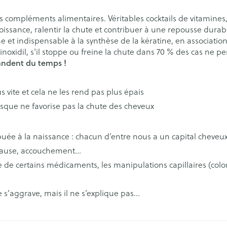
eaux
Soins des plaies
Muscles et a
Afficher plu
catégorie Vitalité 50+
eux
 compléments alimentaires. Véritables cocktails de vitamines,
croissance, ralentir la chute et contribuer à une repousse durabl
 catégorie Naturopathie
e et indispensable à la synthèse de la kératine, en associatio
s
Premiers soins
Yeux
Tests de di
Nez
Digestion
Oreilles
inoxidil, s'il stoppe ou freine la chute dans 70 % des cas ne pe
mandent du temps !
Podologie
Anti-infectieux
Alcootest
Tablettes
catégorie Soins à domicile et premiers soins
Nez
Yeux
Cold - Hot thérapie -
Antiallergiques et anti-
Tensiomètr
Sprays - go
e ou bec
Pelage, peau ou plumage
Accessoires
s vite et cela ne les rend pas plus épais
chaud/froid
inflammatoires
Spray
Lavage ocul
re -
Cardiofréq
 catégorie Animaux et insectes
sque ne favorise pas la chute des cheveux
Boîtes à pansements
Glaucome
 électriques
Collyre
Podomètre
x
Dispositifs médicaux
Larmes artificielles
erdentaires -
Crème - gel
a catégorie Médicaments
Afficher plu
buée à la naissance : chacun d’entre nous a un capital cheveux
Afficher plus
opause, accouchement…
aires
e de certains médicaments, les manipulations capillaires (col
s
Coeur et système
Diluant et 
vasculaire
sang
Stomie
Matériel pa
s’aggrave, mais il ne s’explique pas…
spray
Poche stomie
Respiration
s
Ongles
Protection s
test et
Plaque stomie
Salle de ba