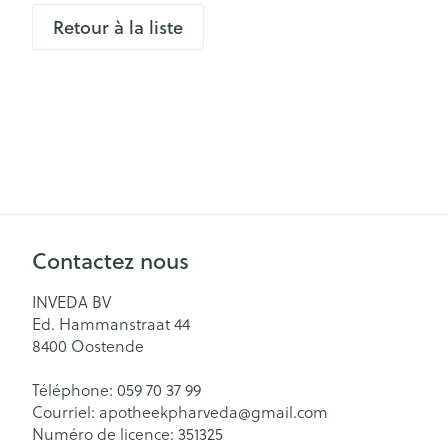
aiguilles
Retour à la liste
Pieds secs, callo
Système respir
crevasses
Ampoules
Cors
Muscles et arti
Pieds fatigués
Sondes, baxter
Afficher plus
cathéters
Infections
Sondes
Contactez nous
Sexualité et h
Accessoires po
intime
INVEDA BV
Poux
Baxters
Ed. Hammanstraat 44
Préservatifs et
8400
Oostende
Catheters
contraception
Diagnostiques
Bien-être inti
Téléphone:
059 70 37 99
Courriel:
apotheekpharveda@
gmail.com
Soin intime
Numéro de licence:
351325
Cheveux