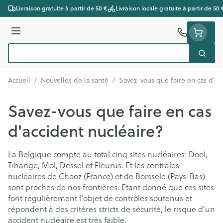
Aller au contenu
Livraison gratuite à partir de 50 €
Livraison locale gratuite à partir de 50 
Menu
Cherc
Rechercher
Accueil
/
Nouvelles de la santé
/
Savez-vous que faire en cas d'ac
Savez-vous que faire en cas
d'accident nucléaire?
La Belgique compte au total cinq sites nucléaires: Doel,
Tihange, Mol, Dessel et Fleurus. Et les centrales
nucléaires de Chooz (France) et de Borssele (Pays-Bas)
sont proches de nos frontières. Etant donné que ces sites
font régulièrement l'objet de contrôles soutenus et
répondent à des critères stricts de sécurité, le risque d'un
accident nucléaire est très faible.