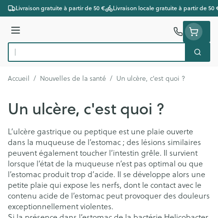
Aller au contenu
Livraison gratuite à partir de 50 €
Livraison locale gratuite à partir de 50 
Menu
Cherc
Rechercher
Accueil
/
Nouvelles de la santé
/
Un ulcère, c'est quoi ?
Un ulcère, c'est quoi ?
L’ulcère gastrique ou peptique est une plaie ouverte
dans la muqueuse de l’estomac ; des lésions similaires
peuvent également toucher l’intestin grêle. Il survient
lorsque l’état de la muqueuse n’est pas optimal ou que
l’estomac produit trop d’acide. Il se développe alors une
petite plaie qui expose les nerfs, dont le contact avec le
contenu acide de l’estomac peut provoquer des douleurs
exceptionnellement violentes.
Si la présence dans l’estomac de la bactérie Helicobacter