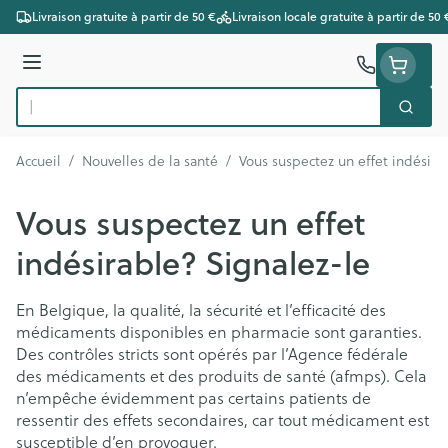
Aller au contenu
Livraison gratuite à partir de 50 €
Livraison locale gratuite à partir de 50 
Menu
Cherc
Rechercher
Accueil
/
Nouvelles de la santé
/
Vous suspectez un effet indésira
Vous suspectez un effet
indésirable? Signalez-le
En Belgique, la qualité, la sécurité et l’efficacité des
médicaments disponibles en pharmacie sont garanties.
Des contrôles stricts sont opérés par l’Agence fédérale
des médicaments et des produits de santé (afmps). Cela
n’empêche évidemment pas certains patients de
ressentir des effets secondaires, car tout médicament est
susceptible d’en provoquer.