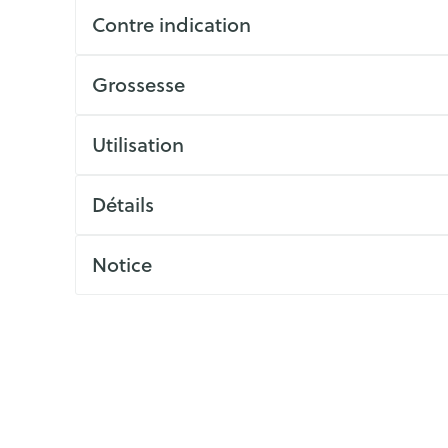
ls
Yeux
rgique
Contre indication
Afficher plus
Grossesse
Autobronzants
Rasage
Utilisation
Détails
Notice