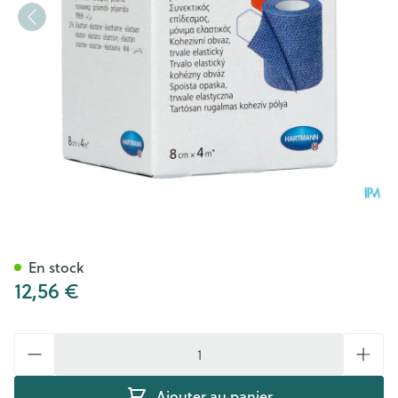
Idealast-haft Bleu 8cmx4m 1 
En stock
12,56 €
Quantité
Ajouter au panier