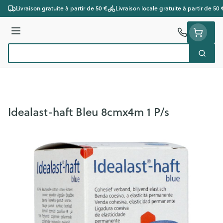
Aller au contenu
Livraison gratuite à partir de 50 €
Livraison locale gratuite à partir de 50 
Menu
Cherc
Rechercher
Idealast-haft Bleu 8cmx4m 1 P/s