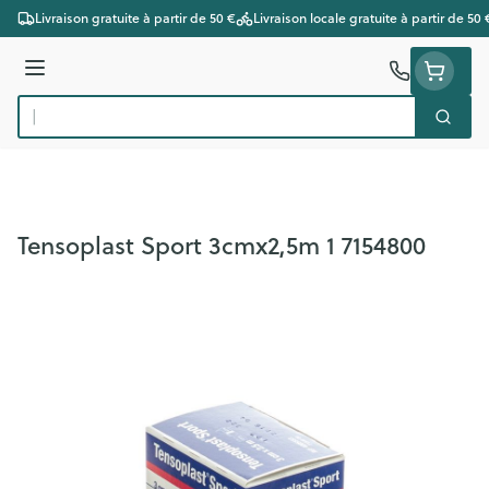
Aller au contenu
Livraison gratuite à partir de 50 €
Livraison locale gratuite à partir de 50 
Menu
Cherc
Rechercher
Tensoplast Sport 3cmx2,5m 1 7154800