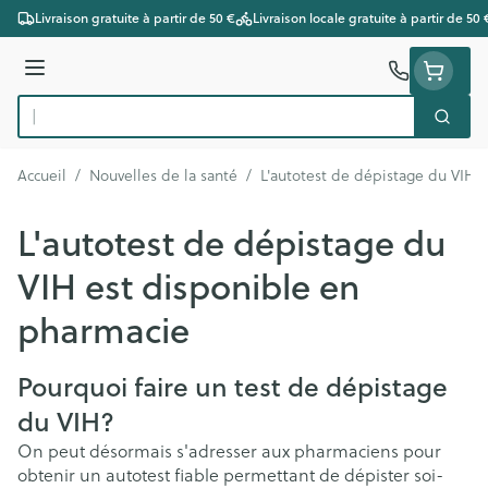
Aller au contenu
Livraison gratuite à partir de 50 €
Livraison locale gratuite à partir de 50 
Menu
Cherc
Rechercher
Accueil
/
Nouvelles de la santé
/
L'autotest de dépistage du VIH 
L'autotest de dépistage du
VIH est disponible en
pharmacie
Pourquoi faire un test de dépistage
du VIH?
On peut désormais s'adresser aux pharmaciens pour
obtenir un autotest fiable permettant de dépister soi-