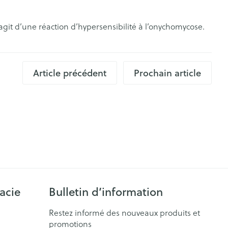
ins
Solution injectable
Pinceaux et ustensiles de
Aiguilles
agit d’une réaction d’hypersensibilité à l’onychomycose.
e
Voies urinaires
maquillage
Aiguilles stylo
Eye-liners
ires
s
Afficher plus
Mascaras
nxiété et
Arrêter de fumer
Article précédent
Prochain article
Ombres à paupières
s
Piluliers et accessoires
Afficher plus
Médicaments anti-
tumoraux
sage
Répulsifs anti-insectes
Anesthésie
igmentation
e - peau irritée
acie
Bulletin d’information
ie
Médications diverses
Restez informé des nouveaux produits et
s yeux
promotions