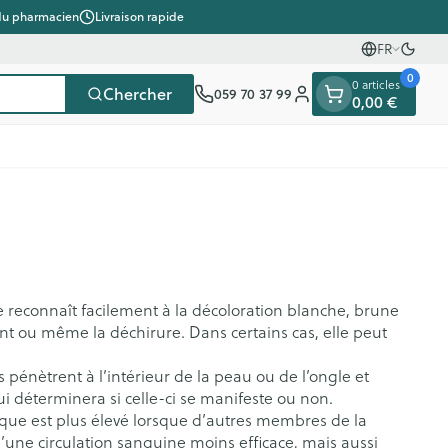
du pharmacien
Livraison rapide
FR
Passe
Langues
0
0 articles
Chercher
059 70 37 99
0,00 €
Menu client
t
e
tielles
ce
ts
fièvre
Mains
Nutrithérapie et bien-
Sexualité
Gemmothérapie
Soins à domicile
Chevaux
Minéraux, vitamines et
ts
être
toniques
s
ants
Soins des mains
Piles
 reconnaît facilement à la décoloration blanche, brune
Yeux
Minéraux
nt ou même la déchirure. Dans certains cas, elle peut
ention
Jambes lourdes
fièvre
incontinence
Hygiène des mains
Accessoires
Nez
Vitamines
giene
Manucure & pédicure
Matériel stérile
pénètrent à l’intérieur de la peau ou de l’ongle et
ts - détox
Gorge
ui déterminera si celle-ci se manifeste ou non.
et compléments
bants
nés
que est plus élevé lorsque d’autres membres de la
Os, muscles et articulations
s
es
’une circulation sanguine moins efficace, mais aussi