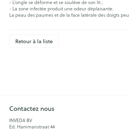
- L’ongle se déforme et se soulève de son lit ;
Bandelettes de 
- La zone infectée produit une odeur déplaisante.
aiguilles
Pieds secs, callo
La peau des paumes et de la face latérale des doigts peut
Système respir
crevasses
Ampoules
Cors
Muscles et arti
Retour à la liste
Pieds fatigués
Sondes, baxter
Afficher plus
cathéters
Infections
Sondes
Sexualité et h
Accessoires po
intime
Poux
Baxters
Préservatifs et
Catheters
contraception
Contactez nous
Diagnostiques
Bien-être inti
INVEDA BV
Soin intime
Ed. Hammanstraat 44