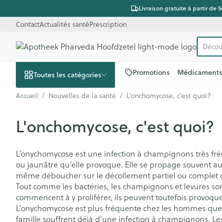
Aller au contenu
Diapositive 1 de 1
Livraison gratuite à partir de 
Contact
Actualités santé
Prescription
Découv
Recher
Promotions
Médicaments
Toutes les catégories
Accueil
/
Nouvelles de la santé
/
L'onchomycose, c'est quoi?
Promotions
L'onchomycose, c'est quoi?
Beauté, soins et
Soins du cuir c
Minceur
Grossesse
Mémoire
Aromathérapi
Lentilles et lun
Insectes
Système gastro
hygiène
des cheveux
Afficher le sous-menu pour la 
Substituts de r
Lingerie de ma
Diffuseur
Produits pour le
Soins des piqû
Antiacides
L’onychomycose est une infection à champignons très fré
Peignes - démê
d'insectes
ou jaunâtre qu’elle provoque. Elle se propage souvent au
Régime, alimentation
Ronflements
Réducteur d'ap
Allaitement
Huiles essentie
Lunettes
Foie, vésicule bi
cheveux
& vitamines
même déboucher sur le décollement partiel ou complet d
Anti Insectes
pancréas
Afficher le sous-menu pour la
Ventre plat
Soins du corps
Complexe - co
Tout comme les bactéries, les champignons et levures sont
Irritation du cu
Pince tiques
Nausées vomi
commencent à y proliférer, ils peuvent toutefois provoquer
cheveux abîmé
Brûleurs de gra
Vitamines et 
Piluliers
Grossesse et enfants
L’onychomycose est plus fréquente chez les hommes que c
nutritionnels
Laxatifs
Afficher le sous-menu pour la
Produits coiffan
Afficher plus
famille souffrent déjà d’une infection à champignons. Le