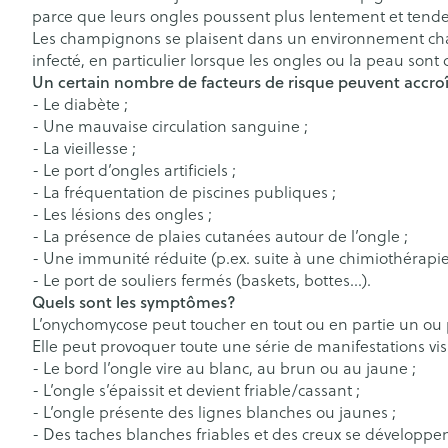
Tisanes
spray
Afficher plus
Afficher plus
Vitalité 50+
parce que leurs ongles poussent plus lentement et tendent
Pigeons et ois
Afficher le sous-menu pour la 
Les champignons se plaisent dans un environnement chaud
Soins des chev
infecté, en particulier lorsque les ongles ou la peau son
Naturopathie
Afficher plus
Homéopathie
Un certain nombre de facteurs de risque peuvent accro
Afficher le sous-menu pour la
Soins des plaie
Peau
Puces et tiques
- Le diabète ;
Soins à domicile et
- Une mauvaise circulation sanguine ;
Feutre
Désinfecter
premiers soins
- La vieillesse ;
Afficher le sous-menu pour la 
Bouche
- Le port d’ongles artificiels ;
Gants
Bouche, gueul
Mycoses
- La fréquentation de piscines publiques ;
Animaux et insectes
Bouche sèche
Cicatrisants
Boutons de fièv
- Les lésions des ongles ;
Afficher le sous-menu pour la
antiviraux
- La présence de plaies cutanées autour de l’ongle ;
Brosses à dents
Brûlures
Médicaments
- Une immunité réduite (p.ex. suite à une chimiothérapie 
Anti-prurigneu
Accessoires int
Afficher le sous-menu pour l
Afficher plus
- Le port de souliers fermés (baskets, bottes…).
fil dentaire
Quels sont les symptômes?
L’onychomycose peut toucher en tout ou en partie un ou 
Prothèses dent
Elle peut provoquer toute une série de manifestations visi
Jambes lourde
Afficher plus
- Le bord l’ongle vire au blanc, au brun ou au jaune ;
Diabète
Tablettes
- L’ongle s’épaissit et devient friable/cassant ;
- L’ongle présente des lignes blanches ou jaunes ;
Glucomètre
Crème, gel et 
- Des taches blanches friables et des creux se développent
Pieds et jambe