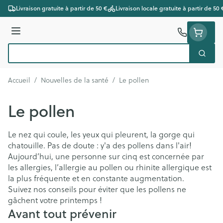
Aller au contenu
Livraison gratuite à partir de 50 €
Livraison locale gratuite à partir de 50 
Menu
Cherc
Rechercher
Accueil
/
Nouvelles de la santé
/
Le pollen
Le pollen
Le nez qui coule, les yeux qui pleurent, la gorge qui
chatouille. Pas de doute : y'a des pollens dans l'air!
Aujourd’hui, une personne sur cinq est concernée par
les allergies, l’allergie au pollen ou rhinite allergique est
la plus fréquente et en constante augmentation.
Suivez nos conseils pour éviter que les pollens ne
gâchent votre printemps !
Avant tout prévenir