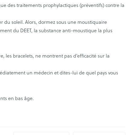
que des traitements prophylactiques (préventifs) contre la
rticulations
Humeur et stress
s
ver du soleil. Alors, dormez sous une moustiquaire
agnostic
Aérosolthérapie et
Gorge et bouche
Yeux
ement du DEET, la substance anti-moustique la plus
oxygène
Comprimés à sucer
appareils aérosol
Oreilles
e
uttes
Spray - solution
Accessoires aérosol
e, les bracelets, ne montrent pas d’efficacité sur la
aire
Bouchons d'oreilles
uencemètre
Oxygène
Nettoyage des oreilles
médiatement un médecin et dites-lui de quel pays vous
Gouttes auriculaires
s
ants en bas âge.
coagulant du
Hémorroïdes
ramédical
Aiguilles et seringues
 et oxygène
Seringues
olaire
Maquillage
ins
Solution injectable