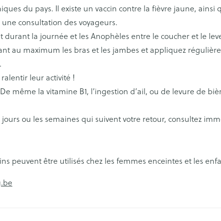
ues du pays. Il existe un vaccin contre la fièvre jaune, ainsi 
eaux
Soins des plaies
Muscles et a
Afficher plu
catégorie Vitalité 50+
eux
u une consultation des voyageurs.
t durant la journée et les Anophèles entre le coucher et le le
 catégorie Naturopathie
s
Premiers soins
Yeux
Tests de di
Nez
Digestion
Oreilles
rant au maximum les bras et les jambes et appliquez régulièr
Podologie
Anti-infectieux
Alcootest
Tablettes
.
catégorie Soins à domicile et premiers soins
Nez
Yeux
alentir leur activité !
Cold - Hot thérapie -
Antiallergiques et anti-
Tensiomètr
Sprays - go
e ou bec
Pelage, peau ou plumage
Accessoires
chaud/froid
inflammatoires
. De même la vitamine B1, l’ingestion d’ail, ou de levure de bièr
Spray
Lavage ocul
re -
Cardiofréq
 catégorie Animaux et insectes
Boîtes à pansements
Glaucome
 électriques
Collyre
Podomètre
 jours ou les semaines qui suivent votre retour, consultez im
x
Dispositifs médicaux
Larmes artificielles
erdentaires -
Crème - gel
a catégorie Médicaments
Afficher plu
Afficher plus
aires
ins peuvent être utilisés chez les femmes enceintes et les enf
s
Coeur et système
Diluant et 
vasculaire
sang
Stomie
Matériel pa
g.be
spray
Poche stomie
Respiration
s
Ongles
Protection s
test et
Plaque stomie
Salle de ba