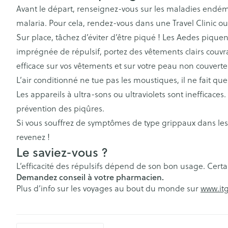
Vitalité 50+
Avant le départ, renseignez-vous sur les maladies endémiq
Pigeons et ois
Afficher le sous-menu pour la 
Soins des chev
malaria. Pour cela, rendez-vous dans une Travel Clinic o
Naturopathie
Afficher plus
Homéopathie
Sur place, tâchez d’éviter d’être piqué ! Les Aedes piquen
Afficher le sous-menu pour la
Soins des plaie
Peau
Puces et tiques
imprégnée de répulsif, portez des vêtements clairs couv
Soins à domicile et
Feutre
Désinfecter
efficace sur vos vêtements et sur votre peau non couverte
premiers soins
Afficher le sous-menu pour la 
Bouche
L’air conditionné ne tue pas les moustiques, il ne fait que r
Gants
Mycoses
Bouche, gueul
Animaux et insectes
Les appareils à ultra-sons ou ultraviolets sont inefficaces
Bouche sèche
Cicatrisants
Boutons de fièv
Afficher le sous-menu pour la
prévention des piqûres.
antiviraux
Brosses à dents
Brûlures
Médicaments
Si vous souffrez de symptômes de type grippaux dans les
Anti-prurigneu
Accessoires int
Afficher le sous-menu pour l
Afficher plus
revenez !
fil dentaire
Le saviez-vous ?
Prothèses dent
L’efficacité des répulsifs dépend de son bon usage. Certa
Jambes lourde
Demandez conseil à votre pharmacien.
Afficher plus
Diabète
Plus d’info sur les voyages au bout du monde sur
www.it
Tablettes
Glucomètre
Crème, gel et 
Pieds et jambe
Bandelettes de 