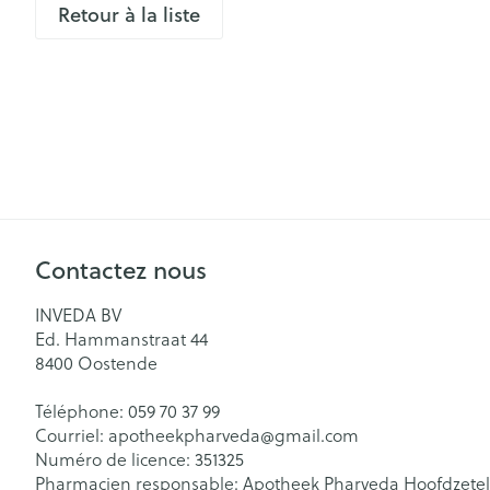
Retour à la liste
aiguilles
Pieds secs, callo
Système respir
crevasses
Ampoules
Cors
Muscles et arti
Pieds fatigués
Sondes, baxter
Afficher plus
cathéters
Infections
Contactez nous
Sondes
Sexualité et h
Accessoires po
INVEDA BV
intime
Poux
Ed. Hammanstraat 44
Baxters
Préservatifs et
8400
Oostende
Catheters
contraception
Diagnostiques
Téléphone:
059 70 37 99
Bien-être inti
Courriel:
apotheekpharveda@
gmail.com
Numéro de licence:
351325
Soin intime
Pharmacien responsable:
Apotheek Pharveda Hoofdzetel
Cheveux