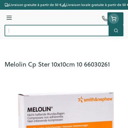
Aller au contenu
Livraison gratuite à partir de 50 €
Livraison locale gratuite à partir de 50 
Menu
Cherc
Rechercher
Melolin Cp Ster 10x10cm 10 66030261