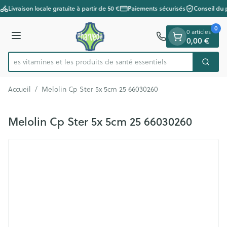
Diapositive 1 de 1
Aller au contenu
Livraison locale gratuite à partir de 50 €
Paiements sécurisés
Conseil du 
0
0 articles
0,00 €
Menu
ez les vitamines et les produits de santé essentiels
Cherc
Rechercher
Accueil
/
Melolin Cp Ster 5x 5cm 25 66030260
Melolin Cp Ster 5x 5cm 25 66030260