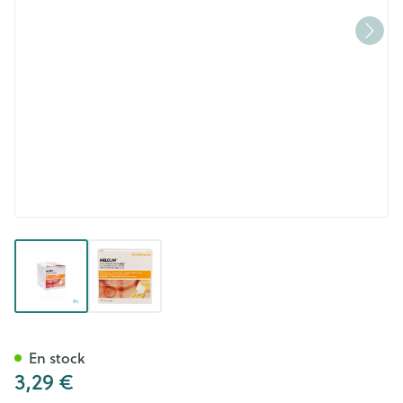
View larger image
View larger image
Melolin Cp Ster 5x 5cm 25 66
En stock
3,29 €