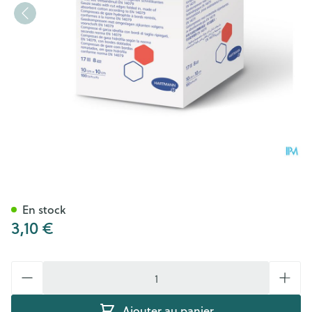
Sterilux Es1 Cp Ster 8pl 5x5c
En stock
3,10 €
Quantité
Ajouter au panier