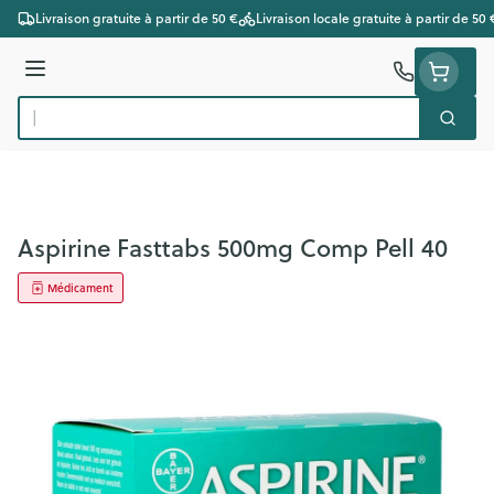
Aller au contenu
Livraison gratuite à partir de 50 €
Livraison locale gratuite à partir de 50 
Menu
Cherc
Rechercher
Aspirine Fasttabs 500mg Comp Pell 40
Médicament