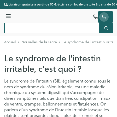
Aller au contenu
Livraison gratuite à partir de 50 €
Livraison locale gratuite à partir de 50 
Menu
Cherc
Rechercher
Accueil
/
Nouvelles de la santé
/
Le syndrome de l'intestin irritabl
Le syndrome de l'intestin
irritable, c'est quoi ?
Le syndrome de l’intestin (SII), également connu sous le
nom de syndrome du côlon irritable, est une maladie
chronique du système digestif qui s’accompagne de
divers symptômes tels que diarrhée, constipation, maux
de ventre, crampes, ballonnements et flatulences. On
parlera d’un syndrome de l’intestin irritable lorsque les
plaintes sont présentes depuis plus de six mois et se