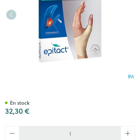
Epitact Orthese Propriocept
En stock
32,30 €
Quantité