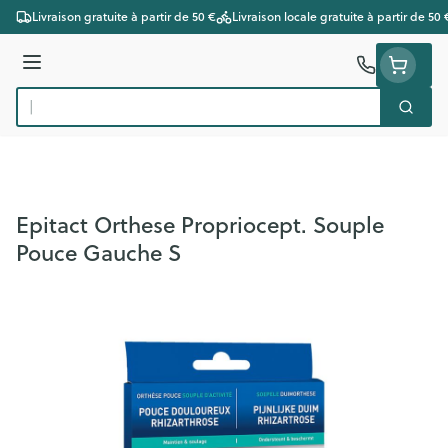
Aller au contenu
Livraison gratuite à partir de 50 €
Livraison locale gratuite à partir de 50 
Menu
Cherc
Rechercher
Epitact Orthese Propriocept. Souple
Pouce Gauche S