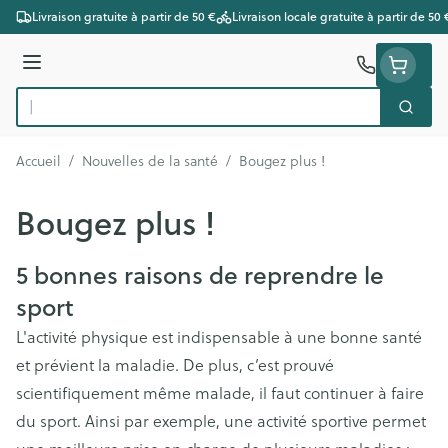
Aller au contenu
Livraison gratuite à partir de 50 €
Livraison locale gratuite à partir de 50 
Menu
Cherc
Rechercher
Accueil
/
Nouvelles de la santé
/
Bougez plus !
Bougez plus !
5 bonnes raisons de reprendre le
sport
L'activité physique est indispensable à une bonne santé
et prévient la maladie. De plus, c’est prouvé
scientifiquement même malade, il faut continuer à faire
du sport. Ainsi par exemple, une activité sportive permet