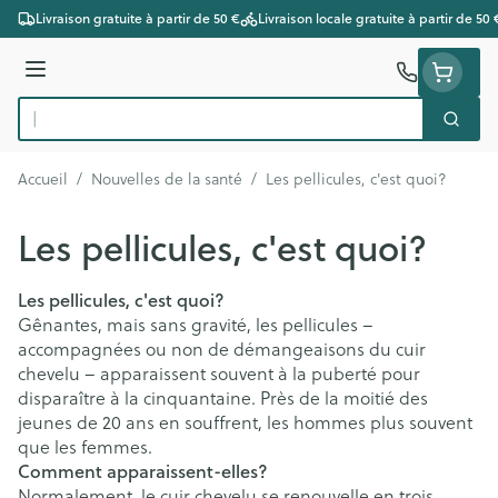
Aller au contenu
Livraison gratuite à partir de 50 €
Livraison locale gratuite à partir de 50 
Menu
Cherc
Rechercher
Accueil
/
Nouvelles de la santé
/
Les pellicules, c'est quoi?
Les pellicules, c'est quoi?
Les pellicules, c'est quoi?
Gênantes, mais sans gravité, les pellicules –
accompagnées ou non de démangeaisons du cuir
chevelu – apparaissent souvent à la puberté pour
disparaître à la cinquantaine. Près de la moitié des
jeunes de 20 ans en souffrent, les hommes plus souvent
que les femmes.
Comment apparaissent-elles?
Normalement, le cuir chevelu se renouvelle en trois